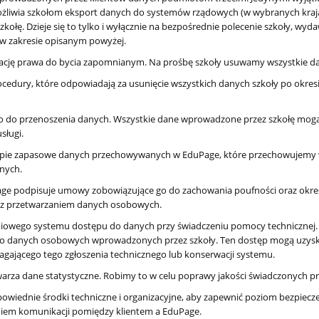
ożliwia szkołom eksport danych do systemów rządowych (w wybranych kraj
ołę. Dzieje się to tylko i wyłącznie na bezpośrednie polecenie szkoły, wyd
o w zakresie opisanym powyżej.
zację prawa do bycia zapomnianym. Na prośbę szkoły usuwamy wszystkie 
dury, które odpowiadają za usunięcie wszystkich danych szkoły po okresie
 do przenoszenia danych. Wszystkie dane wprowadzone przez szkołę mogą 
sługi.
pie zapasowe danych przechowywanych w EduPage, które przechowujemy
nych.
age podpisuje umowy zobowiązujące go do zachowania poufności oraz okreś
az przetwarzaniem danych osobowych.
iowego systemu dostępu do danych przy świadczeniu pomocy technicznej.
do danych osobowych wprowadzonych przez szkoły. Ten dostęp mogą uzyskać
gającego tego zgłoszenia technicznego lub konserwacji systemu.
arza dane statystyczne. Robimy to w celu poprawy jakości świadczonych pr
wiednie środki techniczne i organizacyjne, aby zapewnić poziom bezpiecze
niem komunikacji pomiędzy klientem a EduPage.