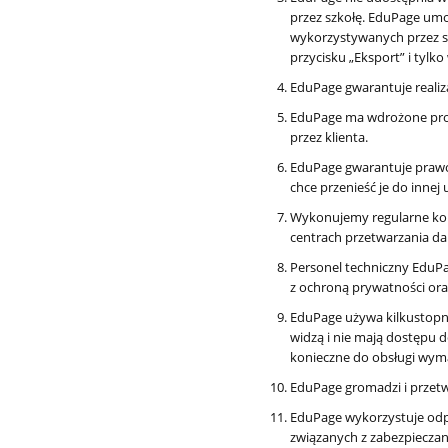
przez szkołę. EduPage um
wykorzystywanych przez szk
przycisku „Eksport” i tylk
EduPage gwarantuje reali
EduPage ma wdrożone proce
przez klienta.
EduPage gwarantuje prawo
chce przenieść je do innej u
Wykonujemy regularne ko
centrach przetwarzania da
Personel techniczny EduP
z ochroną prywatności or
EduPage używa kilkustopn
widzą i nie mają dostępu 
konieczne do obsługi wyma
EduPage gromadzi i przetw
EduPage wykorzystuje odpo
związanych z zabezpiecza