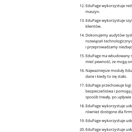
EduPage wykorzystuje red
maszyn.
EduPage wykorzystuje szyf
klientów.
Dokonujemy audytów syste
rozwiązań technologiczny
i przeprowadzamy niezbęd
EduPage ma wbudowany sys
mieć pewność, że mogą oni
Najważniejsze moduły Edu
dane i kiedy to się stało.
EduPage przechowuje logi
bezpieczeństwa i pomogą 
sposób trwały, po upływie 
EduPage wykorzystuje usłu
również dostępne dla firm
EduPage wykorzystuje usł
EduPage wykorzystuje usł