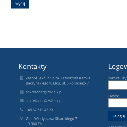
Kontakty
Logo
Zespół Szkół nr 2 im. Krzysztofa Kamila
Nazwa uży
Baczyńskiego w Ełku, ul. Sikorskiego 7
sekretariat@zs2.elk.pl
Hasło:
sekretariat@zs2.elk.pl
+48 87 610 43 23
Gen. Władysława Sikorskiego 7
19-300 Ełk
Zapomniałe