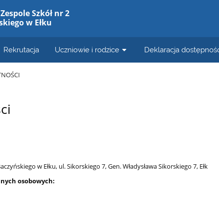
Zespole Szkół nr 2
skiego w Ełku
Rekrutacja
Uczniowie i rodzice
Deklaracja dostępnośc
TNOŚCI
ci
Baczyńskiego w Ełku, ul. Sikorskiego 7, Gen. Władysława Sikorskiego 7, Ełk
anych osobowych: