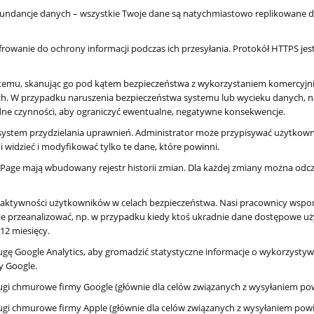
undancje danych – wszystkie Twoje dane są natychmiastowo replikowane d
rowanie do ochrony informacji podczas ich przesyłania. Protokół HTTPS je
mu, skanując go pod kątem bezpieczeństwa z wykorzystaniem komercyjni
ch. W przypadku naruszenia bezpieczeństwa systemu lub wycieku danych,
ne czynności, aby ograniczyć ewentualne, negatywne konsekwencje.
tem przydzielania uprawnień. Administrator może przypisywać użytkowni
 widzieć i modyfikować tylko te dane, które powinni.
Page mają wbudowany rejestr historii zmian. Dla każdej zmiany można odc
 aktywności użytkowników w celach bezpieczeństwa. Nasi pracownicy wsp
je przeanalizować, np. w przypadku kiedy ktoś ukradnie dane dostępowe u
12 miesięcy.
gę Google Analytics, aby gromadzić statystyczne informacje o wykorzystywa
y Google.
ugi chmurowe firmy Google (głównie dla celów związanych z wysyłaniem po
ugi chmurowe firmy Apple (głównie dla celów związanych z wysyłaniem pow