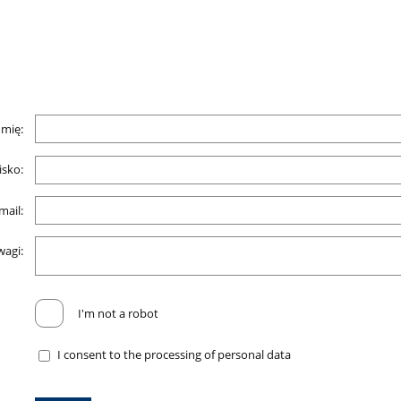
Imię:
sko:
mail:
wagi:
I'm not a robot
I consent to the processing of personal data