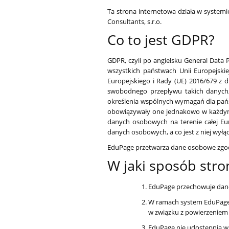
Ta strona internetowa działa w systemi
Consultants, s.r.o.
Co to jest GDPR?
GDPR, czyli po angielsku General Data
wszystkich państwach Unii Europejski
Europejskiego i Rady (UE) 2016/679 z 
swobodnego przepływu takich danych,
określenia wspólnych wymagań dla pańs
obowiązywały one jednakowo w każdym 
danych osobowych na terenie całej Eu
danych osobowych, a co jest z niej wyłą
EduPage przetwarza dane osobowe zgod
W jaki sposób st
EduPage przechowuje dane
W ramach system EduPage 
w związku z powierzeniem 
EduPage nie udostępnia w