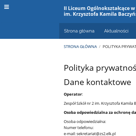
II Liceum Ogólnokształcące w 
im. Krzysztofa Kamila Baczyń
Strona główna
Aktualności
STRONA GŁÓWNA
/
POLITYKA PRYWA
Polityka
Polityka prywatnoś
prywatności
Dane kontaktowe
Operator
:
Zespół Szkół nr 2 im. Krzysztofa Kamila 
Osoba odpowiedzialna za ochronę d
Osoba odpowiedzialna:
Numer telefonu:
e-mail: sekretariat@zs2.elk.pl