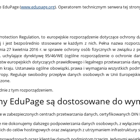
e EduPage (
www.edupage.org
). Operatorem technicznym serwera tej strony
 Protection Regulation, to europejskie rozporządzenie dotyczące ochrony
ej i jest bezpośrednio stosowane w każdym z nich. Pełna nazwa rozpor
dnia 27 kwietnia 2016 r. w sprawie ochrony osób fizycznych w związku 
 uchylające dyrektywę 95/46/WE (ogólne rozporządzenie o ochronie dan
tw europejskich dotyczących prawidłowego i legalnego przetwarzania dan
kraju. Ustanawia ogólne obowiązki, prawa i wymagania wszystkich podm
ropy. Reguluje swobodny przepływ danych osobowych w Unii Europejskiej,
czone.
nie z tym rozporządzeniem.
rony EduPage są dostosowane do w
 w zabezpieczonych centrach przetwarzania danych, certyfikowanych DIN 
nie dokonujemy dalszego podpowierzania danych osobowych, z wyłączeniem
ich do celów hostingowych oraz związanych z utrzymaniem infrastruktury 
prowadzonych przez klientów danych podmiotom trzecim. Jedynymi wyjątk