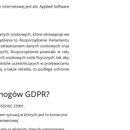
 internetowej jest aSc Applied Software
 danych osobowych, które obowiązuje we
ządzenia to Rozporządzenie Parlamentu
z przetwarzaniem danych osobowych oraz
ych). Rozporządzenie powstało w celu
ych osobowych osób fizycznych, tak aby
iotów uczestniczących w przetwarzaniu
 a także określa, co podlega ochronie
ymogów GDPR?
ISO/IEC 27001.
 sytuacji w których jest to konieczne
serwerowej.
ami są eksporty danych zainicjowane