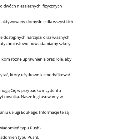
o dwóch niezależnych, fizycznych
st aktywowany domyślnie dla wszystkich
e dostępnych narzędzi oraz własnych
 natychmiastowo powiadamiamy szkoły
kom różne uprawnienia oraz role, aby
zytać, który użytkownik zmodyfikował
omogą Cię w przypadku incydentu
żytkownika. Nasze logi usuwamy w
niu usługi EduPage. Informacje te są
wiadomień typu Push).
iadomień typu Push).